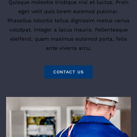
Quisque molestie tristique nisi et luctus. Proin
eget velit quis lorem euismod pulvinar.
Phasellus lobortis tellus dignissim metus varius
volutpat. Integer a lacus mauris. Pellentesque
eleifend, quam maximus euismod porta, felis
ante viverra arcu.
CONTACT US