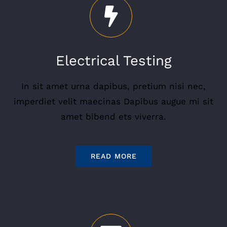
Electrical Testing
In sit amet urna dapibus, pretium nisi nec,
imperdiet velit maecinas Dapibus augue mi sit
amet bibend ets viverra.
READ MORE