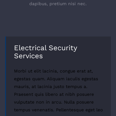
dapibus, pretium nisi nec.
Electrical Security
Services
Morbi ut elit lacinia, congue erat at,
egestas quam. Aliquam iaculis egestas
mauris, at lacinia justo tempus a.
Praesent quis libero at nibh posuere
vulputate non in arcu. Nulla posuere
tempus venenatis. Pellentesque eget leo