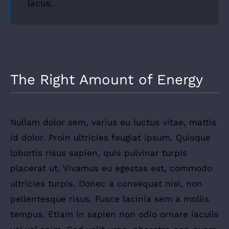
lacus.
The Right Amount of Energy
Nullam dolor sem, varius eu luctus vitae, mattis
id dolor. Proin ultricies feugiat ipsum. Quisque
lobortis risus sapien, quis pulvinar turpis
placerat ut. Vivamus eu egestas est, commodo
ultricies turpis. Donec a consequat nisi, non
pellentesque risus. Fusce lacinia sem a mollis
tempus. Etiam in sapien non odio ornare iaculis