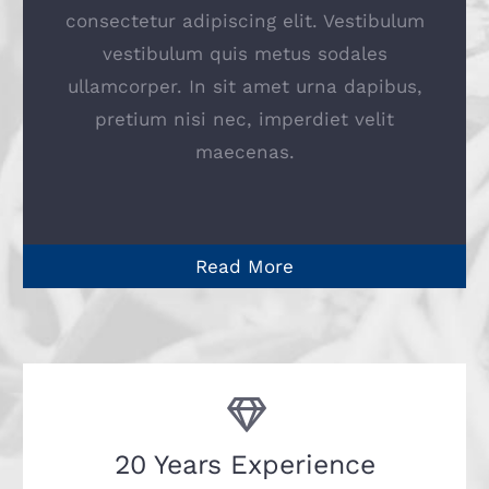
consectetur adipiscing elit. Vestibulum
vestibulum quis metus sodales
ullamcorper. In sit amet urna dapibus,
pretium nisi nec, imperdiet velit
maecenas.
Read More
20 Years Experience