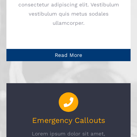
consectetur adipiscing elit. Vestibulum
vestibulum quis metus sodales
ullamcorper.
Read More
Emergency Callouts
Lorem ipsum dolor sit amet,